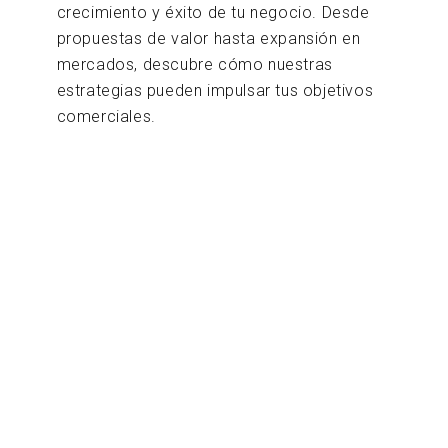
crecimiento y éxito de tu negocio. Desde
propuestas de valor hasta expansión en
mercados, descubre cómo nuestras
estrategias pueden impulsar tus objetivos
comerciales.
MAS ARTÍCULOS
7 Claves para impulsar
el bienestar laboral en
tu empresa y potenciar
su éxito