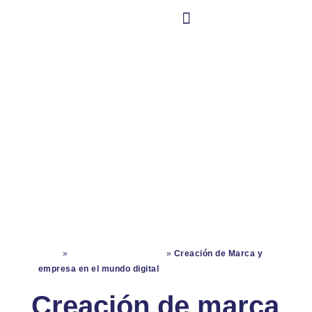
CONTÁCTANO
Nuestra Cultura
Transformaci
Digital
Inicio
»
Transformación Digital
»
Creación de Marca y
empresa en el mundo digital
Creación de marca