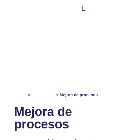
CONTÁCTANO
Nuestra Cultura
Operaciones
Inicio
»
Operaciones
»
Mejora de procesos
Mejora de
procesos